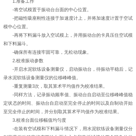
1.准备工作
-将空试模置于振动台台面的中心位置。
-把磁性吸座刚性连接于加速度计上，并将加速度计置于空试
模中心位置。
-再将下料漏斗放入空试模上，并用振动台的卡具压住空试模
和下料漏斗。
-确保所有连接牢固可靠，无松动现象。
2.校准振动参数
-开启水泥软练设备测量仪，启动振动台，待振动平稳后，记
录水泥软练设备测量仪的位移峰峰值。
-重复测量3次，取其算术平均值作为校准结果。
-同样方法，记录振动频率值、振动台自启动至位移峰峰值稳
定状态的时间、振动台自启动至完全停止的时间以及自制动开始
至完全停止的时间，并分别取其算术平均值作为校准结果。
3.校准台面位移幅值均匀度
-在装有空试模和下料漏斗情况下，用水泥软练设备测量仪分