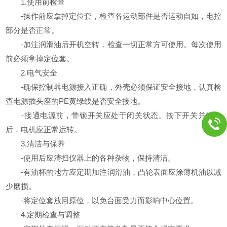
1.使用前检查
-操作前应拿掉定位套，检查各运动部件是否运动自如，电控
部分是否正常。
-加注润滑油后开机空转，检查一切正常方可使用。每次使用
前必须拿掉定位套。
2.电气安全
-确保控制器电源接入正确，外壳必须保证安全接地，认真检
查电源插头座的PE黄绿线是否安全接地。
-接通电源前，带锁开关应处于闭关状态。按下开关并锁住
后，电机应正常运转。
3.清洁与保养
-使用后应清扫仪器上的各种杂物，保持清洁。
-有油杯的地方应定期加注润滑油，凸轮表面应涂薄机油以减
少磨损。
-将定位套放回原位，以免台面受力而影响中心位置。
4.定期检查与调整