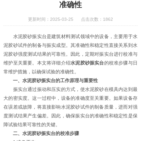
准确性
更新时间：2025-03-25 点击次数：1862
水泥胶砂振实台是建筑材料测试领域中的设备，主要用于水
泥胶砂试件的制备与振实成型。其准确性和稳定性直接关系到水
泥胶砂强度测试结果的可靠性。因此，定期对振实台进行校准与
维护至关重要。本文将详细介绍
水泥胶砂振实台
的校准步骤与日
常维护措施，以确保试验的准确性。
一、水泥胶砂振实台的工作原理与重要性
振实台通过振动和压实的方式，使水泥胶砂在模具内达到最
大的密实度。这一过程中，设备的准确度至关重要。如果设备存
在误差或故障，将直接影响水泥胶砂试件的制备质量，进而对强
度测试结果产生偏差。因此，确保振实台的准确性和稳定性是保
障试验结果可靠性的关键。
二、水泥胶砂振实台的校准步骤