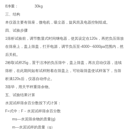
8
净重：
30kg
三、结构
本仪器主要有筛座，微电机，吸尘器，旋风筒及电器控制组成。
四、试验步骤
1
筛析试验前，调节数显式时间继电器，使其设定在
120s
，再把负压筛放
在筛座上，盖上筛盖，打开电源，调节负压至
-4000~-6000pa
范围内，然
后关机。
2
称取试样
25g
，置于洁净的负压筛中，盖上筛盖，再次启动仪器，连续
筛析，在此期间如有试样附着在筛盖上，可轻敲筛盖使试样落下，当筛
析满
120s
后，仪器自动停止。
3
筛毕，用天平秤重筛余物。
五、试验结果计算
水泥试样筛余百分数按下式计算：
F=
式中：
F
－水泥试样筛余百分数
ms—
水泥筛余物的质量
(g)
m—
水泥试样的质量（
g
）