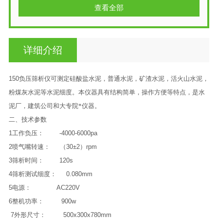
查看全部
详细介绍
150
负压筛析仪可测定硅酸盐水泥，普通水泥，矿渣水泥，活火山水泥，
粉煤灰水泥等水泥细度。本仪器具有结构简单，操作方便等特点，是水
泥厂，建筑公司和大专院*仪器。
二、技术参数
1
工作负压：
-4000-6000pa
2
喷气嘴转速：
（
30±2
）
rpm
3
筛析时间：
120s
4
筛析测试细度：
0.080mm
5
电源：
AC220V
6
整机功率：
900w
7
外形尺寸：
500x300x780mm