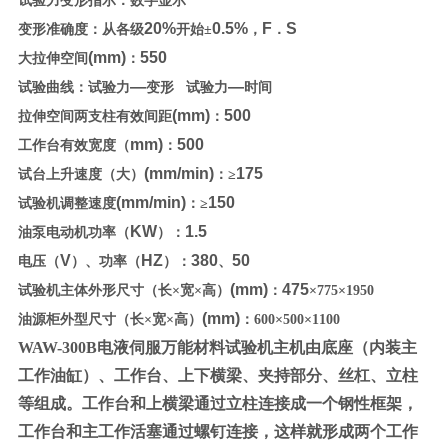
试验力变形指示：数字显示
20%
0.5%
F
S
变形准确度：从各级
开始±
，
．
(mm)
550
大拉伸空间
：
—
—
试验曲线：试验力
变形
试验力
时间
(mm)
500
拉伸空间两支柱有效间距
：
mm)
500
工作台有效宽度（
：
(mm/min)
175
试台上升速度（大）
：≥
(mm/min)
150
试验机调整速度
：≥
KW
1.5
油泵电动机功率（
）：
V
HZ
380
50
电压（
）、功率（
）：
、
(mm)
475
试验机主体外形尺寸（长
×宽×高
）
：
×775×1950
(mm)
油源柜外型尺寸（长×宽×高）
：600×500×1100
WAW-300B电液伺服
万能
材料试验机主机由底座（内装主
工作油缸）、工作台、上下横梁、夹持部分、丝杠、立柱
等组成。工作台和上横梁通过立柱连接成一个钢性框架，
工作台和主工作活塞通过螺钉连接，这样就形成两个工作